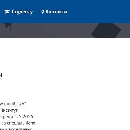
Студенту
Контакти
ч
устанайської
 інститут
 кредит" . У 2016
 за спеціальністю
дами економічної