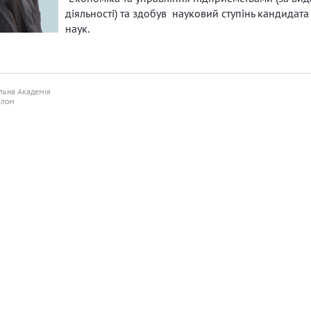
діяльності) та здобув науковий ступінь кандидат
наук.
льна Академія
алом