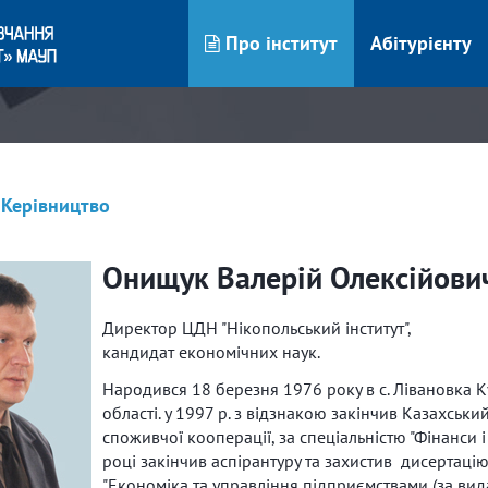
Про інститут
Абітурієнту
Керівництво
Онищук Валерій Олексійови
Директор ЦДН "Нікопольський інститут",
кандидат економічних наук.
Народився 18 березня 1976 року в с. Лівановка К
області. у 1997 р. з відзнакою закінчив Казахський
споживчої кооперації, за спеціальністю "Фінанси і
році закінчив аспірантуру та захистив дисертацію
"Економіка та управління підприємствами (за ви