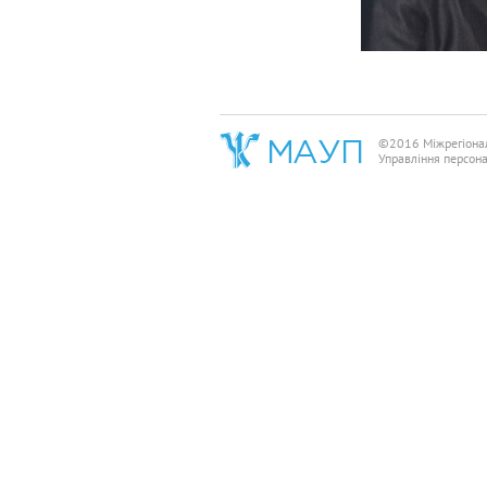
©2016 Міжрегіона
Управління персон